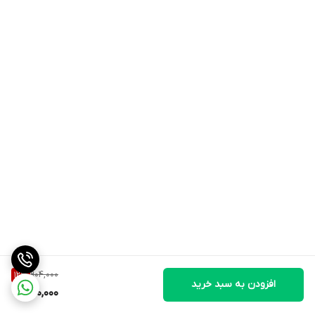
904,000
12
%
افزودن به سبد خرید
790,000