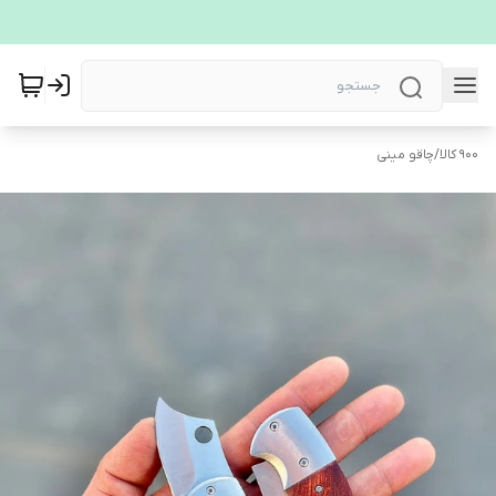
900 کالا
/
چاقو مینی