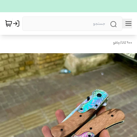
900 کالا
/
چاقو