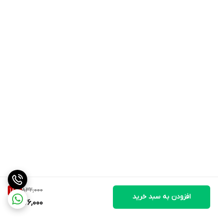
832,000
18
%
افزودن به سبد خرید
676,000