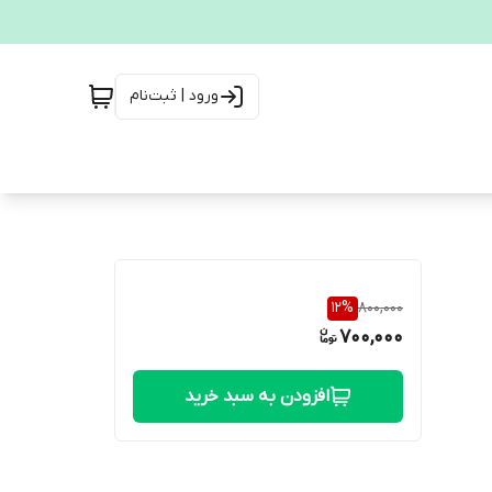
ورود | ثبت‌نام
12
%
800,000
700,000
افزودن به سبد خرید