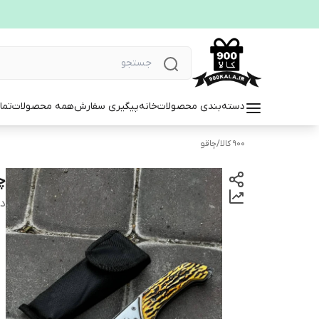
دسته‌بندی محصولات
خانه
پیگیری سفارش
همه محصولات
تما
900 کالا
/
چاقو
چ
دس