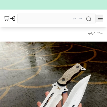
900 کالا
/
چاقو