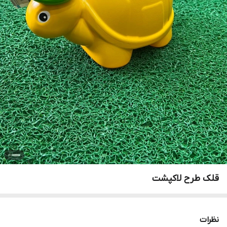
قلک طرح لاکپشت
نظرات