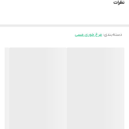
نظرات
دسته‌بندی
:
مرغ خوری مسی