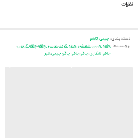
نظرات
دسته‌بندی
:
جیبی تاشو
برچسب‌ها :
چاقو جیبی
،
شمشیر
،
چاقو گردنبند
،
تبر چاقو
،
چاقو گردنی
،
چاقو شکاری
،
چاقو
،
چاقو چاقو جیبی
،
انبر