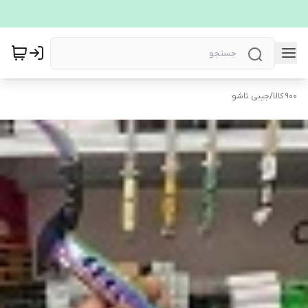
900 کالا
/
جیبی تاشو