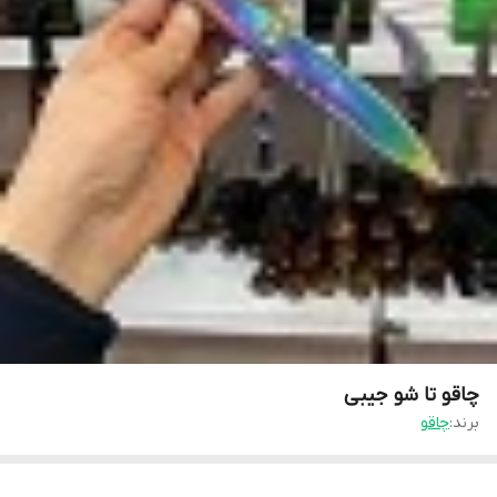
چاقو تا شو جیبی
برند:
چاقو