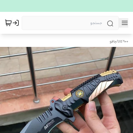
900 کالا
/
چاقو