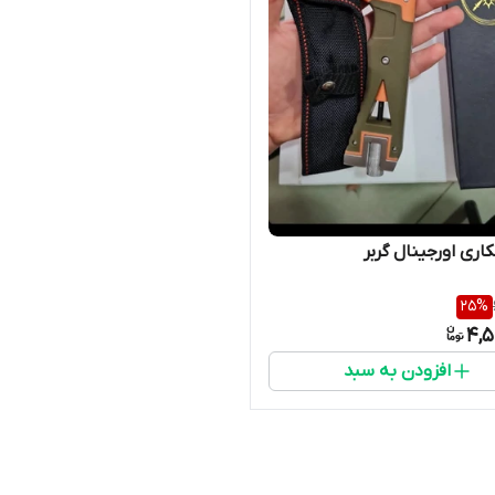
اری اورجینال گربر
25
%
4,5
افزودن به سبد