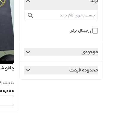
برند
اورجینال برگر
موجودی
چاقو شک
محدوده قیمت
6,000,000
00,000