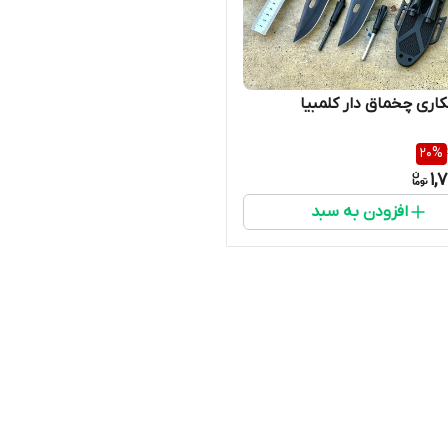
اری چخماق دار کلمبیا
20
%
1,
افزودن به سبد