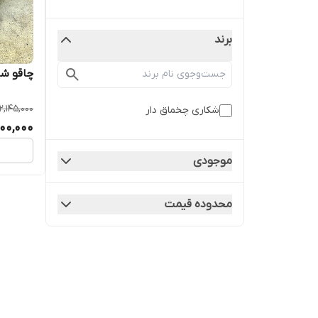
برند
چاقو شک
2,145,000
شکاری چخماق دار
700,000
موجودی
محدوده قیمت