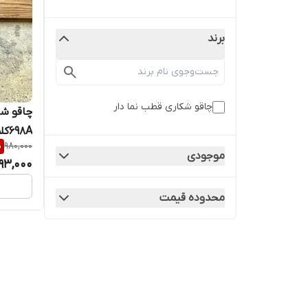
برند
چاقو شکاری قطب نما دار
چاقو شک
698A‌کلمبیا
%
980,000
موجودی
93,000
محدوده قیمت