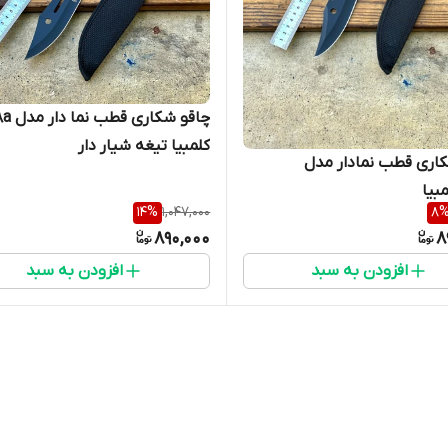
چاقو 
کلمبیا تیغه شیار دار
اری قطب نمادار مدل
14
%
1,047,000
8
890,000
8
افزودن به سبد
افزودن به سبد