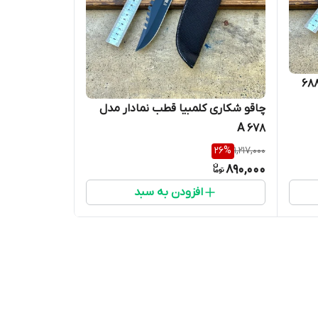
شکاری قطب نما دار مدل ۶۸۸‌a
چاقو شکاری کلمبیا قطب نمادار مدل
۶۷۸ A
26
%
1,217,000
890,000
افزودن به سبد