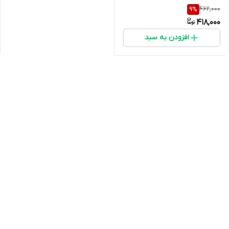
462,000
9
%
418,000
افزودن به سبد