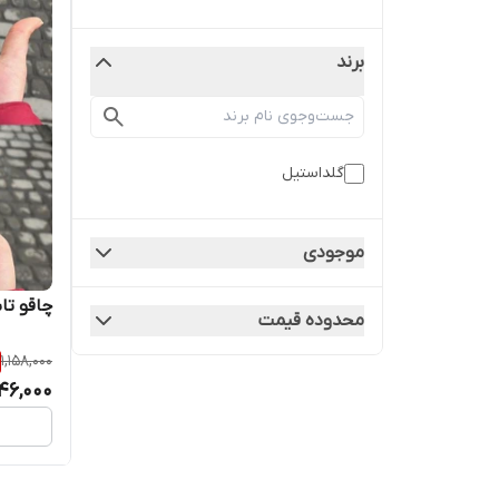
برند
گلداستیل
موجودی
چاقو تا
محدوده قیمت
1,158,000
46,000