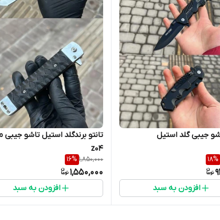
شو جیبی گلد استیل
تانتو برندگلد استیل تاشو جیبی 
z04
16
%
1,850,000
18
%
1,550,000
9
افزودن به سبد
افزودن به سبد